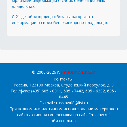
юрлицами информации о своих бенефициарных
владельцах.
С 21 декабря юрдица обязаны раскрывать
информации о своих бенефициарных владельцах
© 2006-2026 г.
“РУССКОЕ ПРАВО”
Контакты
:
Россия, 123100 Москва, Студенецкий переулок, д .3
Тел./факс: (495) 605 - 0011, 605 - 7442, 605 - 6302, 605 -
0445
E - mail :
russlaw08@list.ru
При полном или частичном использовании материалов
сайта активная гиперссылка на сайт "
rus-law.ru
"
обязательна.