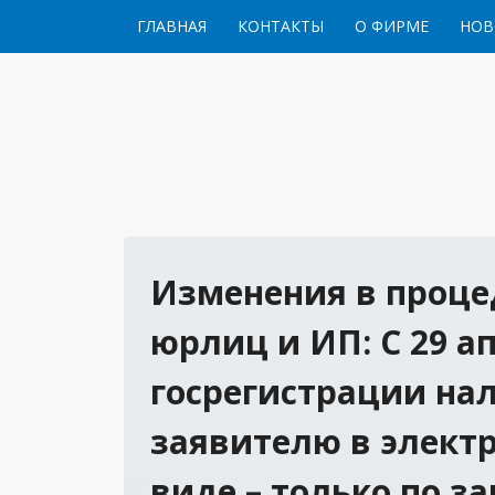
Перейти к содержимому
ГЛАВНАЯ
КОНТАКТЫ
О ФИРМЕ
НОВ
Изменения в проце
юрлиц и ИП: С 29 ап
госрегистрации на
заявителю в элект
виде – только по за