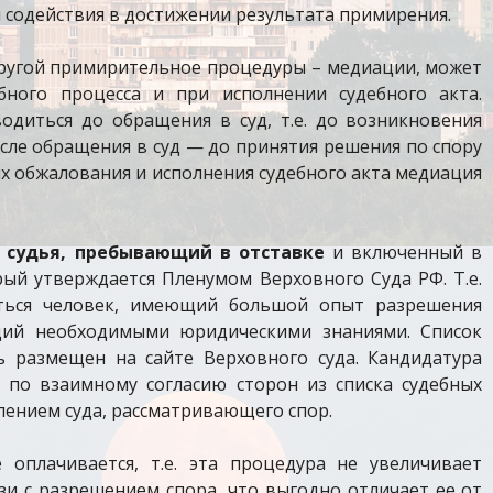
м содействия в достижении результата примирения.
другой примирительное процедуры – медиации, может
бного процесса и при исполнении судебного акта.
диться до обращения в суд, т.е. до возникновения
осле обращения в суд — до принятия решения по спору
ях обжалования и исполнения судебного акта медиация
 судья, пребывающий в отставке
и включенный в
рый утверждается Пленумом Верховного Суда РФ. Т.е.
ться человек, имеющий большой опыт разрешения
ий необходимыми юридическими знаниями. Список
 размещен на сайте Верховного суда. Кандидатура
 по взаимному согласию сторон из списка судебных
ением суда, рассматривающего спор.
оплачивается, т.е. эта процедура не увеличивает
зи с разрешением спора, что выгодно отличает ее от