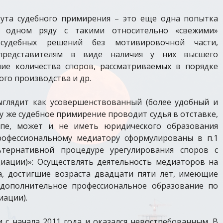
тута судебного примирения – это еще одна попытка
в одном ряду с такими относительно «свежими»
 судебных решений без мотивировочной части,
представителям в виде наличия у них высшего
ние количества споров, рассматриваемых в порядке
го производства и др.
ыглядит как усовершенствованный (более удобный и
у же судебное примирение проводит судья в отставке,
пе, может и не иметь юридического образования
рофессиональному медиатору сформулированы в п.1
ьтернативной процедуре урегулирования споров с
иации)»: Осуществлять деятельность медиаторов на
а, достигшие возраста двадцати пяти лет, имеющие
дополнительное профессиональное образование по
ации).
 с начала 2011 года и оказался невостребованным. В