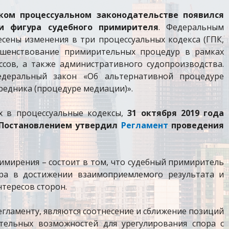
ском процессуальном законодательстве появился
и фигура судебного примирителя
. Федеральным
ены изменения в три процессуальных кодекса (ГПК,
ршенствование примирительных процедур в рамках
сов, а также административного судопроизводства.
деральный закон «Об альтернативной процедуре
редника (процедуре медиации)».
х в процессуальные кодексы,
31 октября 2019 года
 Постановлением утвердил
Регламент
проведения
имирения – состоит в том, что судебный примиритель
ора в достижении взаимоприемлемого результата и
нтересов сторон.
егламенту, являются соотнесение и сближение позиций
тельных возможностей для урегулирования спора с