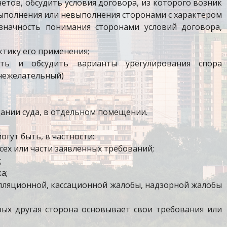
етов, обсудить условия договора, из которого возник
 выполнения или невыполнения сторонами с характером
значность понимания сторонами условий договора,
ктику его применения;
ть и обсудить варианты урегулирования спора
нежелательный)
ании суда, в отдельном помещении.
гут быть, в частности:
сех или части заявленных требований;
;
а;
елляционной, кассационной жалобы, надзорной жалобы
орых другая сторона основывает свои требования или