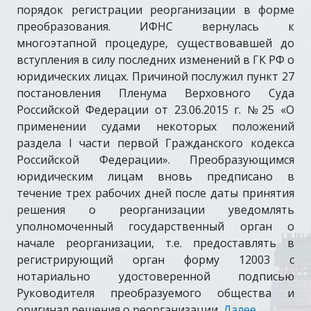
порядок регистрации реорганизации в форме
преобразования. ИФНС вернулась к
многоэтапной процедуре, существовавшей до
вступления в силу последних изменений в ГК РФ о
юридических лицах. Причиной послужил пункт 27
постановления Пленума Верховного Суда
Российской Федерации от 23.06.2015 г. №25 «О
применении судами некоторых положений
раздела I части первой Гражданского кодекса
Российской Федерации». Преобразующимся
юридическим лицам вновь предписано в
течение трех рабочих дней после даты принятия
решения о реорганизации уведомлять
уполномоченный государственный орган о
начале реорганизации, т.е. предоставлять в
регистрирующий орган форму 12003 с
нотариально удостоверенной подписью
Руководителя преобразуемого общества и
оригинал решения о реорганизации.
Далее
→